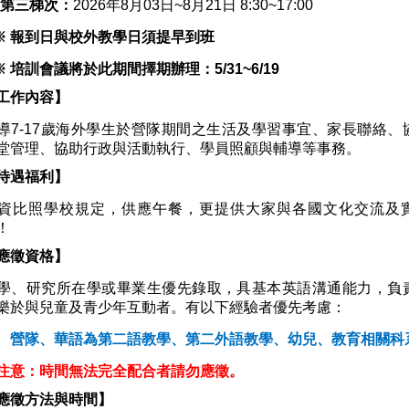
第三梯次：
2026年8月03日~8月21日 8:30~17:00
 報到日與校外教學日須提早到班
 培訓會議將於此期間擇期辦理：5/31~6/19
工作內容】
導7-17歲海外學生於營隊期間之生活及學習事宜、家長聯絡、
堂管理、協助行政與活動執行、學員照顧與輔導等事務。
待遇福利】
資比照學校規定，供應午餐，更提供大家與各國文化交流及
！
應徵資格】
學、研究所在學或畢業生優先錄取，具基本英語溝通能力，負
樂於與兒童及青少年互動者。有以下經驗者優先考慮：
隊、華語為第二語教學、第二外語教學、幼兒、教育相關科
注意：時間無法完全配合者請勿應徵。
應徵方法與時間】