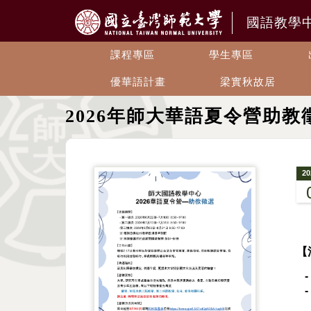
國語教學
課程專區
學生專區
優華語計畫
梁實秋故居
2026年師大華語夏令營助教
20
【
-
-