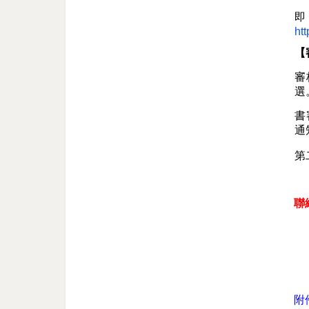
ht
【
審
選
書
通
第
聯
國
附