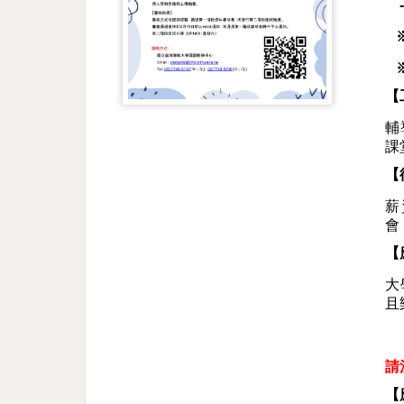
-
※
※
【
輔
課
【
薪
會
【
大
且
營
請
【