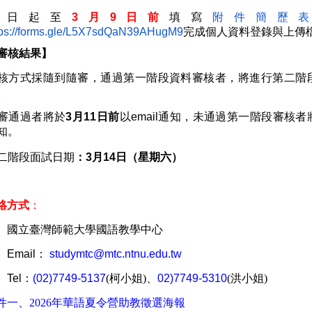
即日起至
3月9日前
填寫
附件簡歷
tps://forms.gle/L5X7sdQaN39AHugM9
完成個人資料登錄與上傳
審核結果】
核方式採隨到隨審，通過第一階段資料審核者，將進行第二階
。
審通過者將於
3月11日前
以email通知，未通過第一階段審核者
知。
二階段面試日期
：3月14日（星期六）
絡方式
：
立臺灣師範大學國語教學中心
Email：
studymtc@mtc.ntnu.edu.tw
Tel：
(02)7749-5137
(柯小姐)、
02)7749-5310
(洪小姐)
件一、2026年華語夏令營助教徵選海報