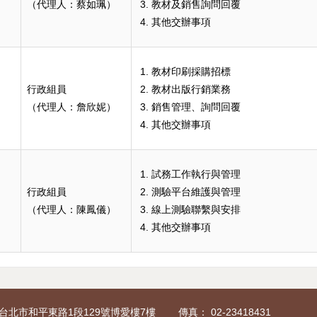
（代理人：蔡如珮）
教材及銷售詢問回覆
其他交辦事項
教材印刷採購招標
行政組員
教材出版行銷業務
（代理人：詹欣妮）
銷售管理、詢問回覆
其他交辦事項
試務工作執行與管理
行政組員
測驗平台維護與管理
（代理人：陳鳳儀）
線上測驗聯繫與安排
其他交辦事項
6 台北市和平東路1段129號博愛樓7樓
傳真： 02-23418431