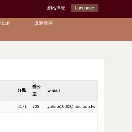
網站導覽
Language
地出租
資源專區
辦公
分機
E-mail
室
5171
709
yahuei1030@ntnu.edu.tw