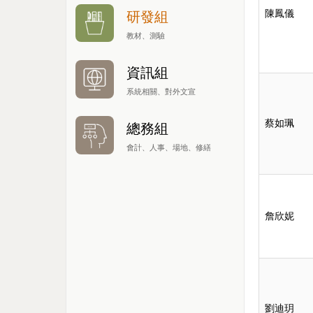
陳鳳儀
研發組
教材、測驗
資訊組
系統相關、對外文宣
蔡如珮
總務組
會計、人事、場地、修繕
詹欣妮
劉迪玥