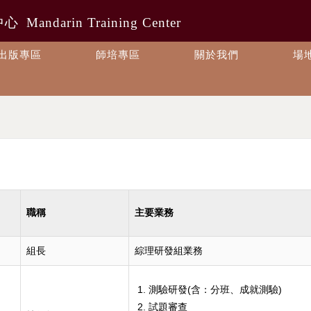
中心
Mandarin Training Center
出版專區
師培專區
關於我們
場
職稱
主要業務
組長
綜理研發組業務
測驗研發(含：分班、成就測驗)
試題審查