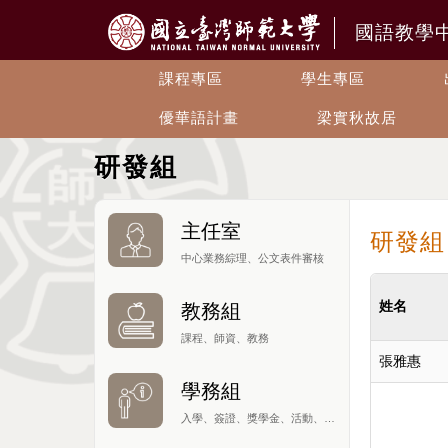
國語教學
課程專區
學生專區
優華語計畫
梁實秋故居
研發組
主任室
研發組
中心業務綜理、公文表件審核
姓名
教務組
課程、師資、教務
張雅惠
學務組
入學、簽證、獎學金、活動、社團