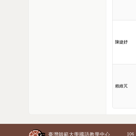
陳婕妤
賴維芃
10
臺灣師範大學國語教學中心