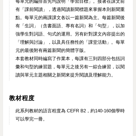
每單元的編排首先均說明「學習目標」。接著在課文前
有「課前閱讀」，透過閱讀新聞標題來掌握本則新聞重
點。每單元的兩課課文各以一篇新聞為主。每篇新聞後
有「生詞」（含書面語、專有名詞）和「句型」，以加
強學生對詞語、句式的運用。另有針對課文內容提出的
「理解與討論」，以及具任務性的「課堂活動」。每單
元的最後附有兩篇新聞的簡體字版。
本套教材同時編寫了作業本，每課有三到四部分包括詞
彙和句型的練習題，每單元之後另有一綜合練習，以閱
讀與單元主題相關之新聞來提升閱讀及理解能力。
教材程度
此系列教材的語言程度為 CEFR B2，約140-160個學時
可以學完一冊。