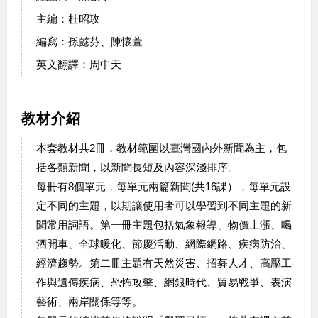
主編：杜昭玫
編寫：孫懿芬、陳懷萱
英文翻譯：周中天
教材介紹
本套教材共2冊，教材範圍以臺灣國內外新聞為主，包
括各類新聞，以新聞長短及內容深淺排序。
每冊有8個單元，每單元兩篇新聞(共16課），每單元設
定不同的主題，以期讓使用者可以學習到不同主題的新
聞常用詞語。第一冊主題包括氣象報導、物價上漲、喝
酒開車、全球暖化、節慶活動、網際網路、疾病防治、
經濟趨勢。第二冊主題有天然災害、招募人才、高壓工
作與遺傳疾病、恐怖攻擊、網銀時代、貿易戰爭、表演
藝術、兩岸關係等等。