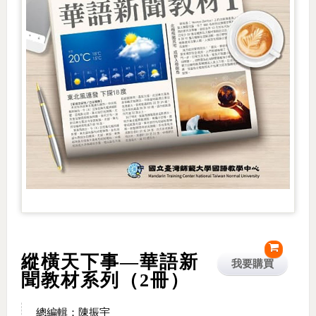
縱橫天下事—華語新
我要購買
聞教材系列（2冊）
總編輯：陳振宇