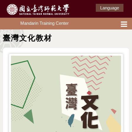
Language
Mandarin Training Center
臺灣文化教材